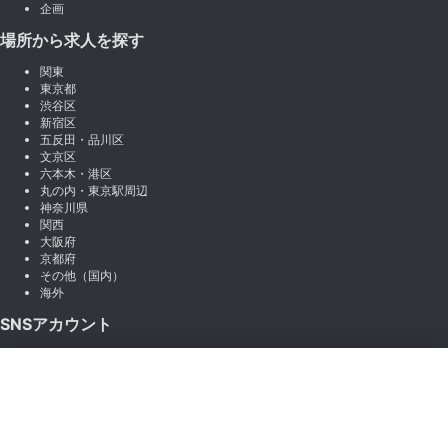
企画
場所から求人を探す
関東
東京都
渋谷区
新宿区
五反田・品川区
文京区
六本木・港区
丸の内・東京駅周辺
神奈川県
関西
大阪府
京都府
その他（国内）
海外
SNSアカウント
X (Twitter)
×
Instagram
絞り込み
LINE
note
Facebook
職種から絞り込む