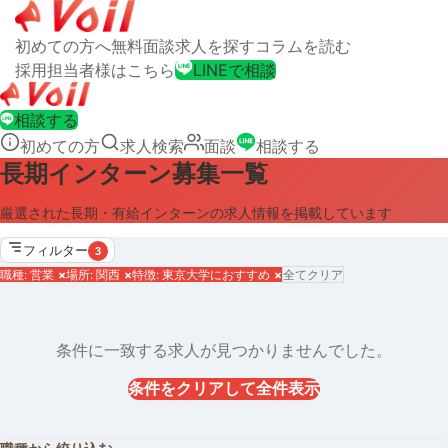
初めての方へ
無料面談
求人を探す
コラムを読む
採用担当者様はこちら
LINEで相談
相談する
初めての方
求人検索
面談
相談する
長期インターン募集一覧
厳選された長期・有給インターンの求人情報を掲載しています
フィルター
3
職種: 営業
×
場所: 関西
×
特徴: 東京大学におすすめ
×
全てクリア
条件に一致する求人が見つかりませんでした。
条件をクリアして全件表示