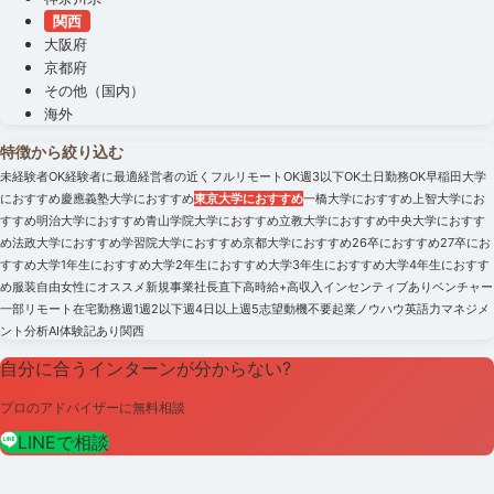
関西
大阪府
京都府
その他（国内）
海外
特徴から絞り込む
未経験者OK
経験者に最適
経営者の近く
フルリモートOK
週3以下OK
土日勤務OK
早稲田大学
におすすめ
慶應義塾大学におすすめ
東京大学におすすめ
一橋大学におすすめ
上智大学にお
すすめ
明治大学におすすめ
青山学院大学におすすめ
立教大学におすすめ
中央大学におすす
め
法政大学におすすめ
学習院大学におすすめ
京都大学におすすめ
26卒におすすめ
27卒にお
すすめ
大学1年生におすすめ
大学2年生におすすめ
大学3年生におすすめ
大学4年生におすす
め
服装自由
女性にオススメ
新規事業
社長直下
高時給+高収入
インセンティブあり
ベンチャー
一部リモート
在宅勤務
週1
週2以下
週4日以上
週5
志望動機不要
起業ノウハウ
英語力
マネジメ
ント
分析
AI
体験記あり
関西
自分に合うインターンが分からない?
プロのアドバイザーに無料相談
LINEで相談